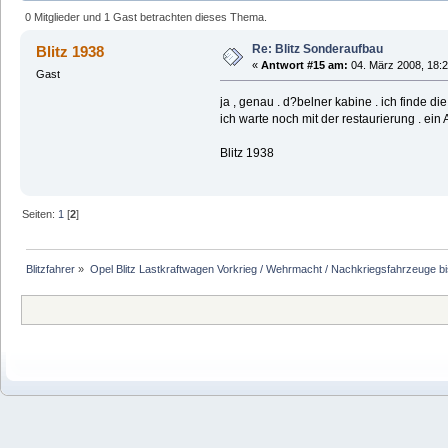
0 Mitglieder und 1 Gast betrachten dieses Thema.
Re: Blitz Sonderaufbau
Blitz 1938
«
Antwort #15 am:
04. März 2008, 18:2
Gast
ja , genau . d?belner kabine . ich finde d
ich warte noch mit der restaurierung . ein 
Blitz 1938
Seiten:
1
[
2
]
Blitzfahrer
»
Opel Blitz Lastkraftwagen Vorkrieg / Wehrmacht / Nachkriegsfahrzeuge b