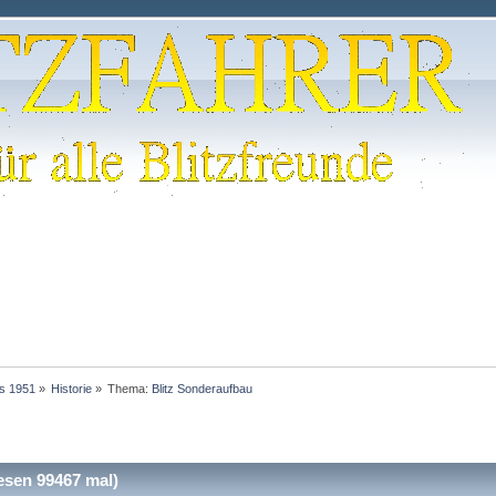
is 1951
»
Historie
»
Thema:
Blitz Sonderaufbau
esen 99467 mal)