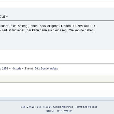
7:23 »
ie super . nicht so eng , innen . speziell gebau f?r den FERNVERKEHR .
Allrad ist mir lieber . der kann dann auch eine regul?re kabine haben .
is 1951
»
Historie
»
Thema:
Blitz Sonderaufbau
SMF 2.0.19
|
SMF © 2014
,
Simple Machines
|
Terms and Policies
XHTML
RSS
WAP2