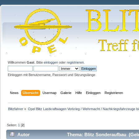
Willkommen
Gast
. Bitte
einloggen
oder
registrieren
.
Einloggen mit Benutzername, Passwort und Sitzungslänge
News
Übersicht
Usermap
Galerie
Hilfe
Einloggen
Registrieren
Blitzfahrer
»
Opel Blitz Lastkraftwagen Vorkrieg / Wehrmacht / Nachkriegsfahrzeuge b
Seiten:
1
[
2
]
Autor
Thema: Blitz Sonderaufbau (Gel