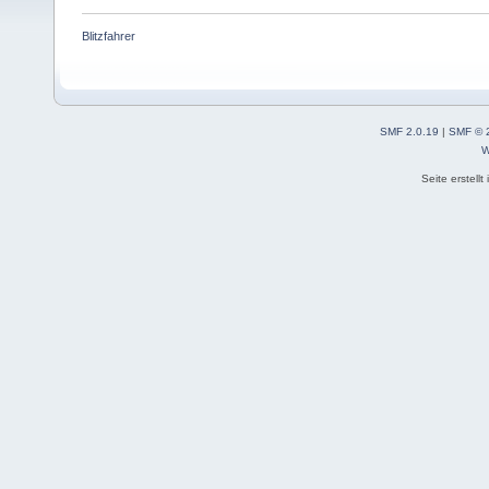
Blitzfahrer
SMF 2.0.19
|
SMF © 
W
Seite erstell