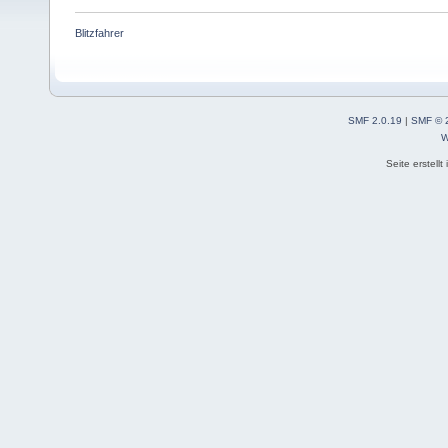
Blitzfahrer
SMF 2.0.19
|
SMF © 
W
Seite erstell