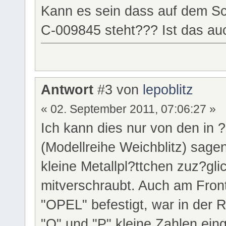
Kann es sein dass auf dem S
C-009845 steht??? Ist das a
Antwort
#3 von
lepoblitz
« 02. September 2011, 07:06:27 »
Ich kann dies nur von den in 
(Modellreihe Weichblitz) sage
kleine Metallpl?ttchen zuz?g
mitverschraubt. Auch am Frontt
"OPEL" befestigt, war in der
"O" und "P" kleine Zahlen ein