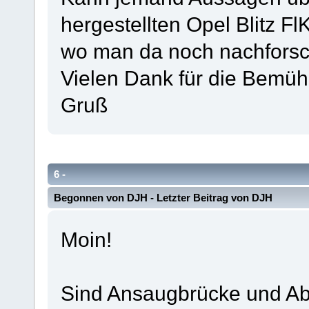
hergestellten Opel Blitz Fl
wo man da noch nachfors
Vielen Dank für die Bemüh
Gruß
6 -
Opel Blitz Lastkraftwagen Vorkrieg / Wehrmacht / Nac
Begonnen von
DJH
- Letzter Beitrag von
DJH
Ansaugbrücke/Abgaskrümmer-Frage
Moin!
Sind Ansaugbrücke und Ab