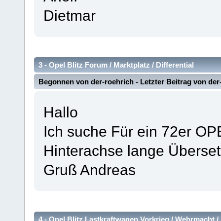
Dietmar
3 -
Opel Blitz Forum
/
Marktplatz
/
Differential
Begonnen von
der-roehrich
- Letzter Beitrag von
der
Hallo
Ich suche Für ein 72er OPEL
Hinterachse lange Überse
Gruß Andreas
4 -
Opel Blitz Lastkraftwagen Vorkrieg / Wehrmacht /