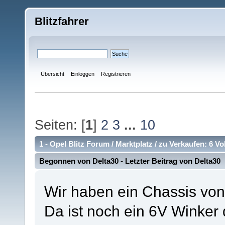
Blitzfahrer
Übersicht
Einloggen
Registrieren
Seiten: [
1
]
2
3
...
10
1 -
Opel Blitz Forum
/
Marktplatz
/
zu Verkaufen: 6 Vo
Begonnen von
Delta30
- Letzter Beitrag von
Delta30
Wir haben ein Chassis von
Da ist noch ein 6V Winker 