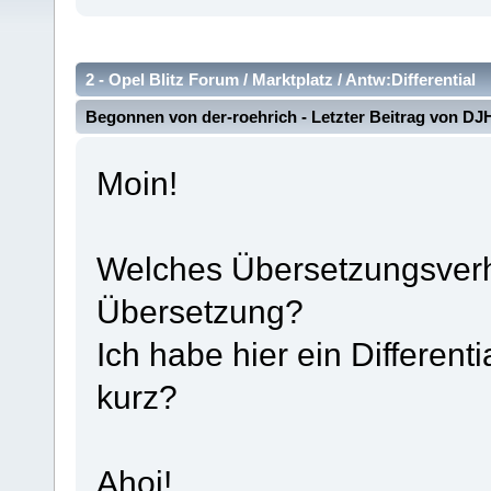
2 -
Opel Blitz Forum
/
Marktplatz
/
Antw:Differential
Begonnen von
der-roehrich
- Letzter Beitrag von
DJ
Moin!
Welches Übersetzungsverhä
Übersetzung?
Ich habe hier ein Differenti
kurz?
Ahoi!