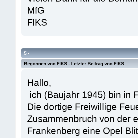
MfG
FlKS
5 -
Opel Blitz Lastkraftwagen Vorkrieg / Wehrmacht / Nac
Begonnen von
FlKS
- Letzter Beitrag von
FlKS
Hallo,
ich (Baujahr 1945) bin in
Die dortige Freiwillige Fe
Zusammenbruch von der ehe
Frankenberg eine Opel Blit