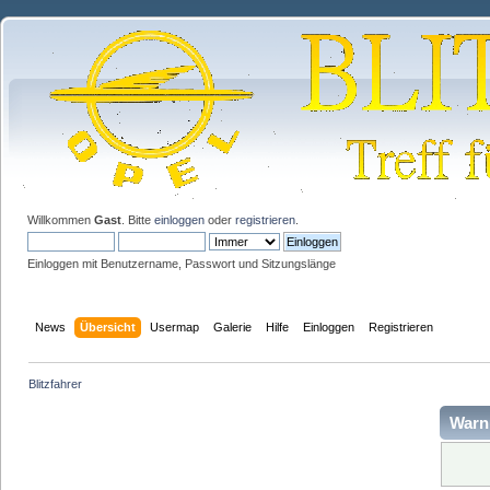
Willkommen
Gast
. Bitte
einloggen
oder
registrieren
.
Einloggen mit Benutzername, Passwort und Sitzungslänge
News
Übersicht
Usermap
Galerie
Hilfe
Einloggen
Registrieren
Blitzfahrer
Warn