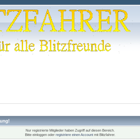
ung!
Nur registrierte Mitglieder haben Zugriff auf diesen Bereich.
Bitte einloggen oder
registriere einen Account
mit Blitzfahrer.