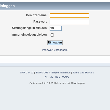
inloggen
Benutzername:
Passwort:
Sitzungslänge in Minuten:
Immer eingeloggt bleiben:
Passwort vergessen?
SMF 2.0.19
|
SMF © 2014
,
Simple Machines
|
Terms and Policies
XHTML
RSS
WAP2
Seite erstellt in 0.265 Sekunden mit 18 Abfragen.