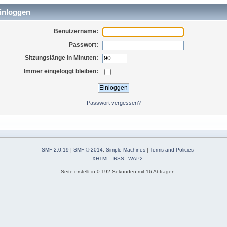
inloggen
Benutzername:
Passwort:
Sitzungslänge in Minuten:
Immer eingeloggt bleiben:
Passwort vergessen?
SMF 2.0.19
|
SMF © 2014
,
Simple Machines
|
Terms and Policies
XHTML
RSS
WAP2
Seite erstellt in 0.192 Sekunden mit 16 Abfragen.