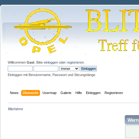
Willkommen
Gast
. Bitte
einloggen
oder
registrieren
.
Einloggen mit Benutzername, Passwort und Sitzungslänge
News
Übersicht
Usermap
Galerie
Hilfe
Einloggen
Registrieren
Blitzfahrer
Warn