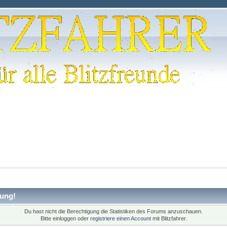
ung!
Du hast nicht die Berechtigung die Statistiken des Forums anzuschauen.
Bitte einloggen oder
registriere einen Account
mit Blitzfahrer.