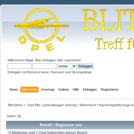
Willkommen
Gast
. Bitte
einloggen
oder
registrieren
.
Einloggen mit Benutzername, Passwort und Sitzungslänge
News
Übersicht
Usermap
Galerie
Hilfe
Einloggen
Registrieren
Blitzfahrer
»
Opel Blitz Lastkraftwagen Vorkrieg / Wehrmacht / Nachkriegsfahrzeuge b
Seiten: [
1
]
Betreff
/
Begonnen von
0 Mitglieder und 1 Gast betrachten dieses Board.