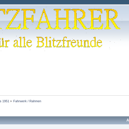
is 1951
»
Fahrwerk / Rahmen
A