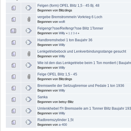
Felgen (form) OPEL Blitz 1,5 - 45 Bj. 48
Begonnen von Blitzdings
vergebe Bremstrommeln Vorkrieg 6 Loch
Begonnen von
wolfi
Felgengr?sse/Reifengr?sse Blitz 1Tonner
Begonnen von
Willy
«
1
2
3
4
»
Handbremshebel 1 ton Baujahr 36
Begonnen von
Willy
Lenkgetriebebock und Lenkverbindungsstange gesucht
Begonnen von
Willy
Wie ist den das Lenkgetriebe beim 1 Ton montiert ( Baujah
Begonnen von
Willy
Felge OPEL Blitz 1,5 - 45
Begonnen von Blitzdings
Bremswelle der Seilzugbremse und Pedale 1 ton 1936
Begonnen von
Willy
Sanka
Begonnen von betsy-Blitz
Umlenkhebel f?r Bremsseile am 1 Tonner Blitz Baujahr 19
Begonnen von
Willy
Radbremszylinder 1,5t
Begonnen von
a-400