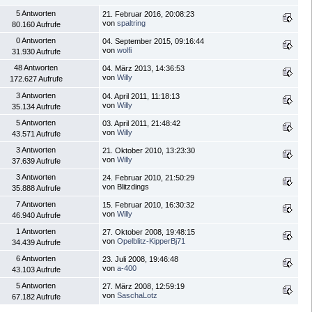
5 Antworten
21. Februar 2016, 20:08:23
von
spaltring
80.160 Aufrufe
0 Antworten
04. September 2015, 09:16:44
von
wolfi
31.930 Aufrufe
48 Antworten
04. März 2013, 14:36:53
von
Willy
172.627 Aufrufe
3 Antworten
04. April 2011, 11:18:13
von
Willy
35.134 Aufrufe
5 Antworten
03. April 2011, 21:48:42
von
Willy
43.571 Aufrufe
3 Antworten
21. Oktober 2010, 13:23:30
von
Willy
37.639 Aufrufe
3 Antworten
24. Februar 2010, 21:50:29
von Blitzdings
35.888 Aufrufe
7 Antworten
15. Februar 2010, 16:30:32
von
Willy
46.940 Aufrufe
1 Antworten
27. Oktober 2008, 19:48:15
von
Opelblitz-KipperBj71
34.439 Aufrufe
6 Antworten
23. Juli 2008, 19:46:48
von
a-400
43.103 Aufrufe
5 Antworten
27. März 2008, 12:59:19
von
SaschaLotz
67.182 Aufrufe