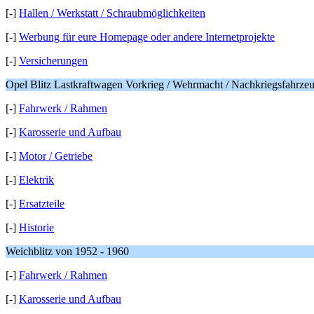
[-]
Hallen / Werkstatt / Schraubmöglichkeiten
[-]
Werbung für eure Homepage oder andere Internetprojekte
[-]
Versicherungen
Opel Blitz Lastkraftwagen Vorkrieg / Wehrmacht / Nachkriegsfahrze
[-]
Fahrwerk / Rahmen
[-]
Karosserie und Aufbau
[-]
Motor / Getriebe
[-]
Elektrik
[-]
Ersatzteile
[-]
Historie
Weichblitz von 1952 - 1960
[-]
Fahrwerk / Rahmen
[-]
Karosserie und Aufbau