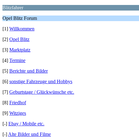
Blitzfahrer
Opel Blitz Forum
[1]
Willkommen
[2]
Opel Blitz
[3]
Marktplatz
[4]
Termine
[5]
Berichte und Bilder
[6]
sonstige Fahrzeuge und Hobbys
[7]
Geburtstage / Glückwünsche etc.
[8]
Friedhof
[9]
Witziges
[-]
Ebay / Mobile etc.
[-]
Alte Bilder und Filme