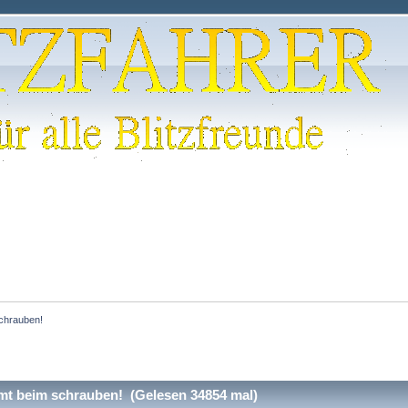
chrauben!
t beim schrauben! (Gelesen 34854 mal)