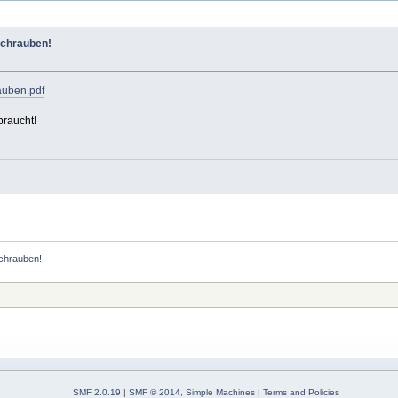
schrauben!
auben.pdf
braucht!
chrauben!
SMF 2.0.19
|
SMF © 2014
,
Simple Machines
|
Terms and Policies