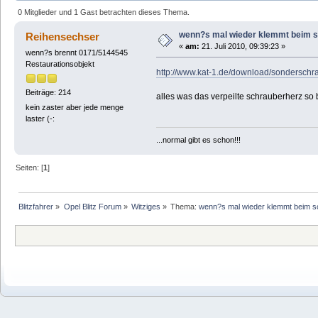
0 Mitglieder und 1 Gast betrachten dieses Thema.
wenn?s mal wieder klemmt beim 
Reihensechser
«
am:
21. Juli 2010, 09:39:23 »
wenn?s brennt 0171/5144545
Restaurationsobjekt
http://www.kat-1.de/download/sonderschr
Beiträge: 214
alles was das verpeilte schrauberherz so 
kein zaster aber jede menge
laster (-:
...normal gibt es schon!!!
Seiten: [
1
]
Blitzfahrer
»
Opel Blitz Forum
»
Witziges
»
Thema:
wenn?s mal wieder klemmt beim s