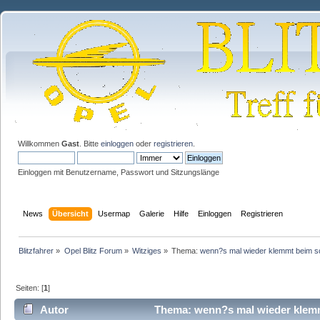
Willkommen
Gast
. Bitte
einloggen
oder
registrieren
.
Einloggen mit Benutzername, Passwort und Sitzungslänge
News
Übersicht
Usermap
Galerie
Hilfe
Einloggen
Registrieren
Blitzfahrer
»
Opel Blitz Forum
»
Witziges
»
Thema:
wenn?s mal wieder klemmt beim s
Seiten: [
1
]
Autor
Thema: wenn?s mal wieder klemm