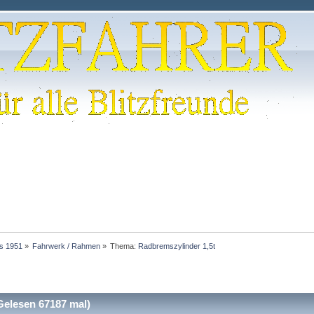
is 1951
»
Fahrwerk / Rahmen
»
Thema:
Radbremszylinder 1,5t
elesen 67187 mal)