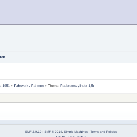
ten
is 1951
»
Fahrwerk / Rahmen
»
Thema:
Radbremszylinder 1,5t
SMF 2.0.19
|
SMF © 2014
,
Simple Machines
|
Terms and Policies
XHTML
RSS
WAP2