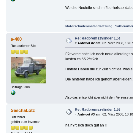
Welche Neuteile sind im ?berholsatz dab
Motorschadeninstandsetzung , Sattlerarbei
Re: Radbremszylinder 1,5t
a-400
«
Antwort #2 am:
02. März 2008, 18:07
Restaurierter Blitz
F?r vorne hatte ich noch neue allerdings
kosten ca 65 ?/st?ck
Hintere Haben die zur Zeit nicht da, was e
Die hinteren habe ich gehont aber leider i
Beiträge: 308
Also das entspricht aber nicht dem Vereinsstand
Re: Radbremszylinder 1,5t
SaschaLotz
«
Antwort #3 am:
02. März 2008, 18:10
Blitzfahrer
gehört zum Inventar
na h?rt sich doch gut an !!