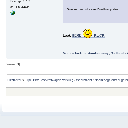
Beiträge: 3.103
0151 63444118
Bitte senden mihr eine Email mit preise.
Look
HERE
KLICK
Motorschadeninstandsetzung , Sattlerarbei
Seiten: [
1
]
Blitzfahrer
»
Opel Blitz Lastkraftwagen Vorkrieg / Wehrmacht / Nachkriegsfahrzeuge b