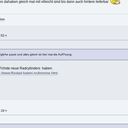
n dahaben gleich mal mit villeicht sind bis dann auch hintere lieferbar
ten
:52 »
gliche passt und alles gleich ist hier mal die Aufl?sung:
h m?chste neue Radcylinders haben.
p://www.flisstad-bakeri.no/bremse.html
:19 »
2