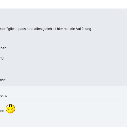
es m?gliche passt und alles gleich ist hier mal die Aufl?sung:
lben
ng:
art...
:29 »
chen