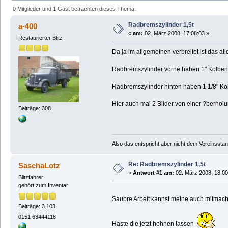
0 Mitglieder und 1 Gast betrachten dieses Thema.
Radbremszylinder 1,5t
a-400
«
am:
02. März 2008, 17:08:03 »
Restaurierter Blitz
Da ja im allgemeinen verbreitet ist das all
Radbremszylinder vorne haben 1" Kolben
Radbremszylinder hinten haben 1 1/8" Ko
Hier auch mal 2 Bilder von einer ?berholu
Beiträge: 308
Also das entspricht aber nicht dem Vereinsstand
Re: Radbremszylinder 1,5t
SaschaLotz
«
Antwort #1 am:
02. März 2008, 18:00
Blitzfahrer
gehört zum Inventar
Saubre Arbeit kannst meine auch mitma
Beiträge: 3.103
0151 63444118
Haste die jetzt hohnen lassen