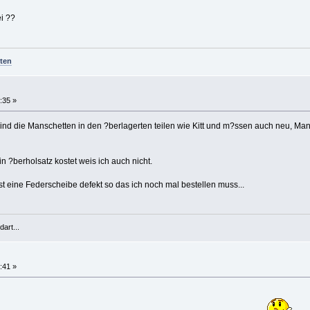
ei ??
ten
:35 »
 sind die Manschetten in den ?berlagerten teilen wie Kitt und m?ssen auch neu, M
in ?berholsatz kostet weis ich auch nicht.
st eine Federscheibe defekt so das ich noch mal bestellen muss...
art...
:41 »