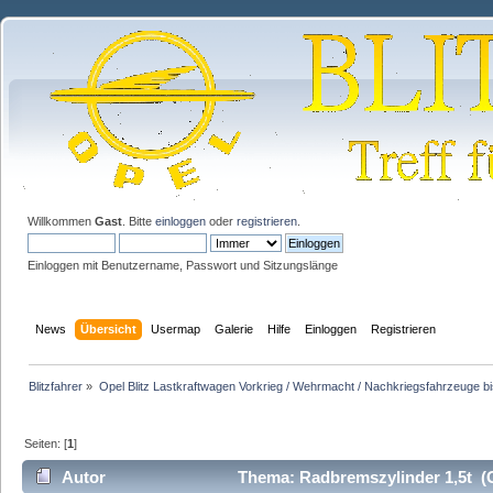
Willkommen
Gast
. Bitte
einloggen
oder
registrieren
.
Einloggen mit Benutzername, Passwort und Sitzungslänge
News
Übersicht
Usermap
Galerie
Hilfe
Einloggen
Registrieren
Blitzfahrer
»
Opel Blitz Lastkraftwagen Vorkrieg / Wehrmacht / Nachkriegsfahrzeuge b
Seiten: [
1
]
Autor
Thema: Radbremszylinder 1,5t (G