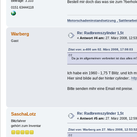
Beiträge: 3.103
Bestell mir doch das was sie zum ?berhole
0151 63444118
Motorschadeninstandsetzung , Sattlerarbei
Re: Radbremszylinder 1,5t
Warberg
«
Antwort #4 am:
27. März 2008, 12:53
Gast
Zitat von: a-400 am 02. März 2008, 17:08:03
Da ja im allgemeinen verbreitet ist das alles m?
Ich habe ein 1960 - 1,75 T Blitz. und Ic
Hier sind bilde auf der hinter cylinder:.
htt
Bitte senden mihr eine Email mit preise.
Re: Radbremszylinder 1,5t
SaschaLotz
«
Antwort #5 am:
27. März 2008, 12:59
Blitzfahrer
gehört zum Inventar
Zitat von: Warberg am 27. März 2008, 12:53:5