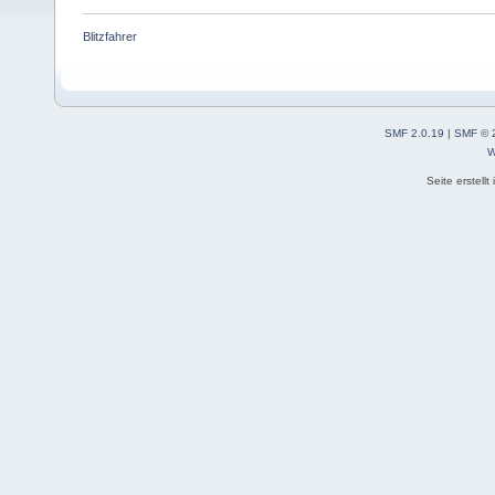
Blitzfahrer
SMF 2.0.19
|
SMF © 
W
Seite erstell