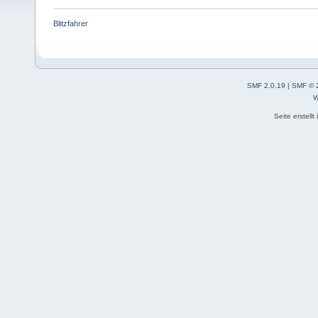
Blitzfahrer
SMF 2.0.19
|
SMF © 
W
Seite erstell