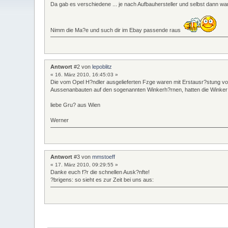
Da gab es verschiedene ... je nach Aufbauhersteller und selbst dann ware
Nimm die Ma?e und such dir im Ebay passende raus
Antwort
#2 von
lepoblitz
« 16. März 2010, 16:45:03 »
Die vom Opel H?ndler ausgelieferten Fzge waren mit Erstausr?stung 
Aussenanbauten auf den sogenannten Winkerh?rnen, hatten die Winker
liebe Gru? aus Wien
Werner
Antwort
#3 von
mmstoeff
« 17. März 2010, 09:29:55 »
Danke euch f?r die schnellen Ausk?nfte!
?brigens: so sieht es zur Zeit bei uns aus: