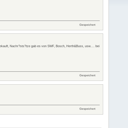
Gespeichert
auft, Nachr?sts?tze gab es von SWF, Bosch, Herth&Buss, usw..... bei
Gespeichert
Gespeichert