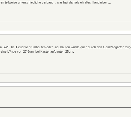
n teilweise unterschiedliche verbaut ... war halt damals eh alles Handarbeit ...
von SWF, bei Feuerwehrumbauten oder -neubauten wurde quer durch den Gem?segarten zugek
 eine L?nge von 27,5cm, bei Kastenaufbauten 25cm.