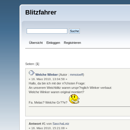
Blitzfahrer
Übersicht
Einloggen
Registrieren
Seiten: [
1
]
Welche Winker
(Autor :
mmstoeff
)
« 16. März 2010, 13:04:58 »
Hallo, da bin ich mit der n?chsten Frage:
An unserem Weichblitz waren urspr?nglich Winker verbaut:
Welche Winker waren original montiert?
Fa. Melas? Welche Gr??e?
Antwort
#1 von
SaschaLotz
« 16. März 2010, 15:21:08 »