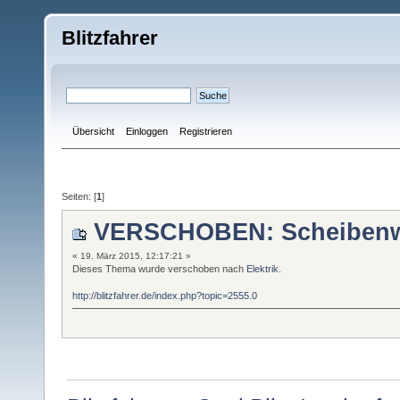
Blitzfahrer
Übersicht
Einloggen
Registrieren
Seiten: [
1
]
VERSCHOBEN: Scheibenwi
« 19. März 2015, 12:17:21 »
Dieses Thema wurde verschoben nach
Elektrik
.
http://blitzfahrer.de/index.php?topic=2555.0