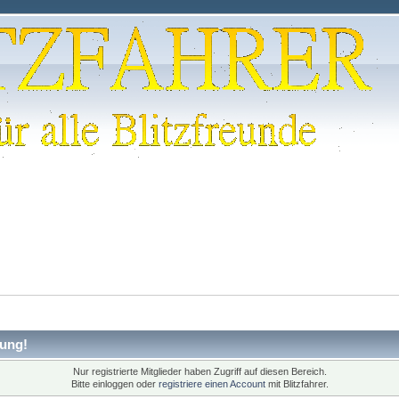
ung!
Nur registrierte Mitglieder haben Zugriff auf diesen Bereich.
Bitte einloggen oder
registriere einen Account
mit Blitzfahrer.