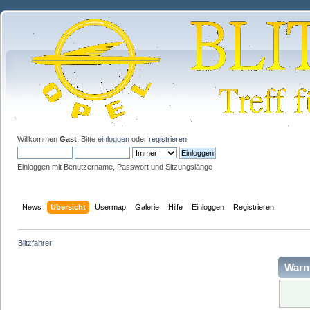
Willkommen
Gast
. Bitte
einloggen
oder
registrieren
.
Einloggen mit Benutzername, Passwort und Sitzungslänge
News
Übersicht
Usermap
Galerie
Hilfe
Einloggen
Registrieren
Blitzfahrer
Warn