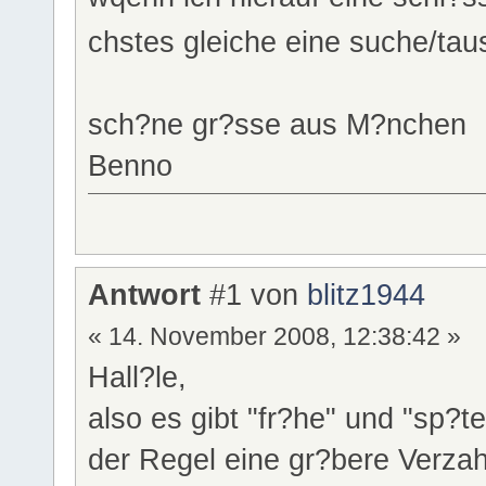
chstes gleiche eine suche/ta
sch?ne gr?sse aus M?nchen
Benno
Antwort
#1 von
blitz1944
« 14. November 2008, 12:38:42 »
Hall?le,
also es gibt "fr?he" und "sp?
der Regel eine gr?bere Verza